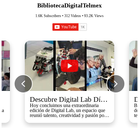
BibliotecaDigitalTelmex
1.6K
Subscribers •
312
Videos •
93.2K
Views
Descubre Digital Lab Día 2
D
Retransmisión
R
Hoy concluimos una extraordinaria
Bi
 la
edición de Digital Lab, un espacio que
do
reunió talento, creatividad y pasión por
te
la tecnología. Durante este recorrido,
tra
fuimos testigos de cómo las ideas se
ed
uo
transforman en proyectos, cómo la
ex
curiosidad impulsa el aprendizaje y
jó